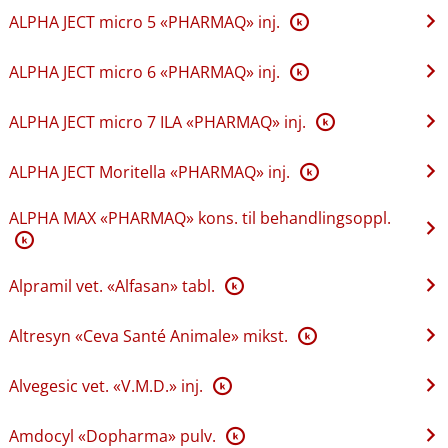
ALPHA JECT micro 5 «PHARMAQ» inj.
K
ALPHA JECT micro 6 «PHARMAQ» inj.
K
ALPHA JECT micro 7 ILA «PHARMAQ» inj.
K
ALPHA JECT Moritella «PHARMAQ» inj.
K
ALPHA MAX «PHARMAQ» kons. til behandlingsoppl.
K
Alpramil vet. «Alfasan» tabl.
K
Altresyn «Ceva Santé Animale» mikst.
K
Alvegesic vet. «V.M.D.» inj.
K
Amdocyl «Dopharma» pulv.
K