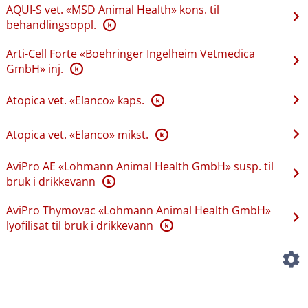
AQUI-S vet. «MSD Animal Health» kons. til
behandlingsoppl.
K
Arti-Cell Forte «Boehringer Ingelheim Vetmedica
GmbH» inj.
K
Atopica vet. «Elanco» kaps.
K
Atopica vet. «Elanco» mikst.
K
AviPro AE «Lohmann Animal Health GmbH» susp. til
bruk i drikkevann
K
AviPro Thymovac «Lohmann Animal Health GmbH»
lyofilisat til bruk i drikkevann
K