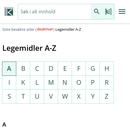
deaktiver
Siste besøkte sider (
)
Legemidler A-Z
Legemidler A-Z
A
B
C
D
E
F
G
H
I
K
L
M
N
O
P
R
S
T
U
V
W
X
Y
Z
A