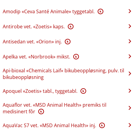
Amodip «Ceva Santé Animale» tyggetabl.
K
Antirobe vet. «Zoetis» kaps.
K
Antisedan vet. «Orion» inj.
K
Apelka vet. «Norbrook» mikst.
K
Api-bioxal «Chemicals Laif» bikubeoppløsning, pulv. til
bikubeoppløsning
Apoquel «Zoetis» tabl., tyggetabl.
K
Aquaflor vet. «MSD Animal Health» premiks til
medisinert fôr
K
AquaVac S7 vet. «MSD Animal Health» inj.
K