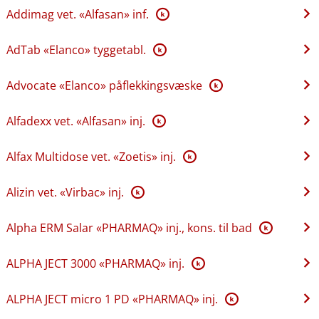
Addimag vet. «Alfasan» inf.
K
AdTab «Elanco» tyggetabl.
K
Advocate «Elanco» påflekkingsvæske
K
Alfadexx vet. «Alfasan» inj.
K
Alfax Multidose vet. «Zoetis» inj.
K
Alizin vet. «Virbac» inj.
K
Alpha ERM Salar «PHARMAQ» inj., kons. til bad
K
ALPHA JECT 3000 «PHARMAQ» inj.
K
ALPHA JECT micro 1 PD «PHARMAQ» inj.
K