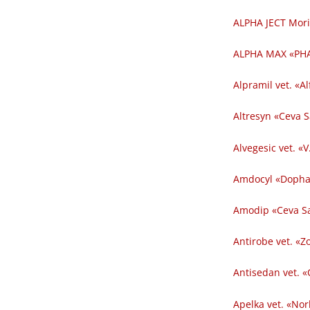
ALPHA JECT Mori
ALPHA MAX «PHA
Alpramil vet. «Al
Altresyn «Ceva 
Alvegesic vet. «V
Amdocyl «Dopha
Amodip «Ceva Sa
Antirobe vet. «Z
Antisedan vet. «
Apelka vet. «Nor