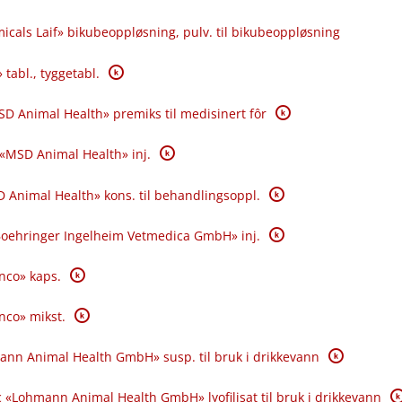
icals Laif» bikubeoppløsning, pulv. til bikubeoppløsning
K
 tabl., tyggetabl.
K
SD Animal Health» premiks til medisinert fôr
K
 «MSD Animal Health» inj.
K
 Animal Health» kons. til behandlingsoppl.
K
«Boehringer Ingelheim Vetmedica GmbH» inj.
K
anco» kaps.
K
anco» mikst.
K
ann Animal Health GmbH» susp. til bruk i drikkevann
K
 «Lohmann Animal Health GmbH» lyofilisat til bruk i drikkevann