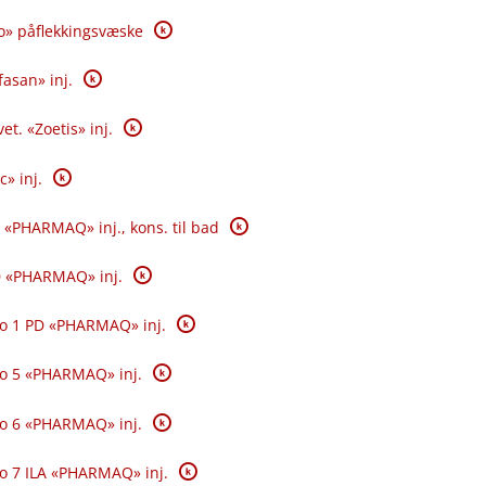
K
o» påflekkingsvæske
K
fasan» inj.
K
et. «Zoetis» inj.
K
c» inj.
K
 «PHARMAQ» inj., kons. til bad
K
0 «PHARMAQ» inj.
K
o 1 PD «PHARMAQ» inj.
K
o 5 «PHARMAQ» inj.
K
o 6 «PHARMAQ» inj.
K
o 7 ILA «PHARMAQ» inj.