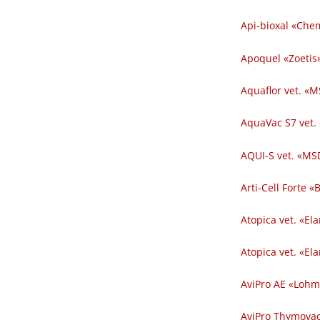
Api-bioxal «Chem
Apoquel «Zoetis»
Aquaflor vet. «M
AquaVac S7 vet.
AQUI-S vet. «MSD
Arti-Cell Forte 
Atopica vet. «El
Atopica vet. «El
AviPro AE «Lohm
AviPro Thymovac