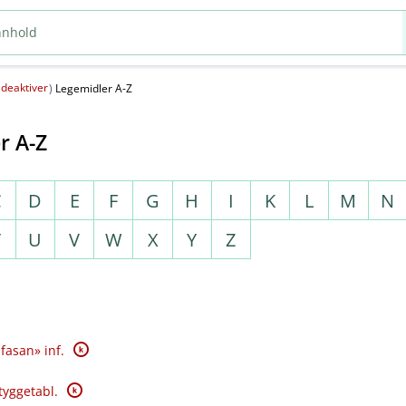
deaktiver
(
)
Legemidler A-Z
r A-Z
C
D
E
F
G
H
I
K
L
M
N
T
U
V
W
X
Y
Z
K
fasan» inf.
K
tyggetabl.