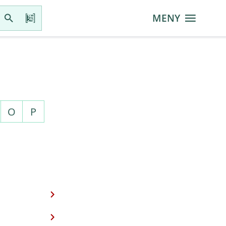
MENY
O
P