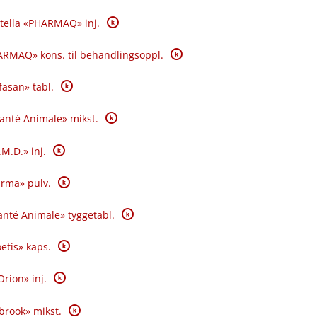
K
tella «PHARMAQ» inj.
K
RMAQ» kons. til behandlingsoppl.
K
fasan» tabl.
K
Santé Animale» mikst.
K
.M.D.» inj.
K
rma» pulv.
K
nté Animale» tyggetabl.
K
oetis» kaps.
K
Orion» inj.
K
brook» mikst.