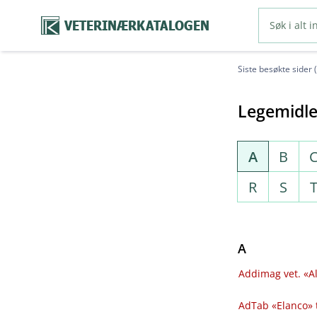
VETERINÆRKATALOGEN
Siste besøkte sider 
Legemidle
A
B
R
S
A
Addimag vet. «Al
AdTab «Elanco» 