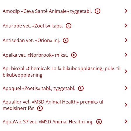
Amodip «Ceva Santé Animale» tyggetabl.
K
Antirobe vet. «Zoetis» kaps.
K
Antisedan vet. «Orion» inj.
K
Apelka vet. «Norbrook» mikst.
K
Api-bioxal «Chemicals Laif» bikubeoppløsning, pulv. til
bikubeoppløsning
Apoquel «Zoetis» tabl., tyggetabl.
K
Aquaflor vet. «MSD Animal Health» premiks til
medisinert fôr
K
AquaVac S7 vet. «MSD Animal Health» inj.
K