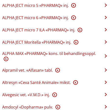
ALPHA JECT micro 5 «PHARMAQ» inj.
K
ALPHA JECT micro 6 «PHARMAQ» inj.
K
ALPHA JECT micro 7 ILA «PHARMAQ» inj.
K
ALPHA JECT Moritella «PHARMAQ» inj.
K
ALPHA MAX «PHARMAQ» kons. til behandlingsoppl.
K
Alpramil vet. «Alfasan» tabl.
K
Altresyn «Ceva Santé Animale» mikst.
K
Alvegesic vet. «V.M.D.» inj.
K
Amdocyl «Dopharma» pulv.
K