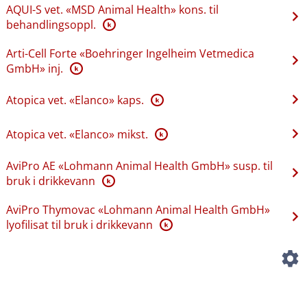
AQUI-S vet. «MSD Animal Health» kons. til
behandlingsoppl.
K
Arti-Cell Forte «Boehringer Ingelheim Vetmedica
GmbH» inj.
K
Atopica vet. «Elanco» kaps.
K
Atopica vet. «Elanco» mikst.
K
AviPro AE «Lohmann Animal Health GmbH» susp. til
bruk i drikkevann
K
AviPro Thymovac «Lohmann Animal Health GmbH»
lyofilisat til bruk i drikkevann
K