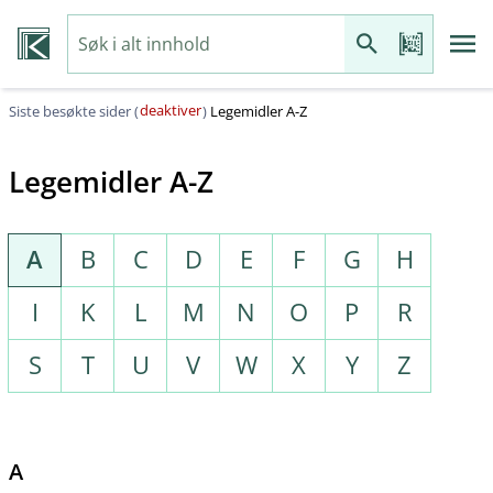
deaktiver
Siste besøkte sider (
)
Legemidler A-Z
Legemidler A-Z
A
B
C
D
E
F
G
H
I
K
L
M
N
O
P
R
S
T
U
V
W
X
Y
Z
A