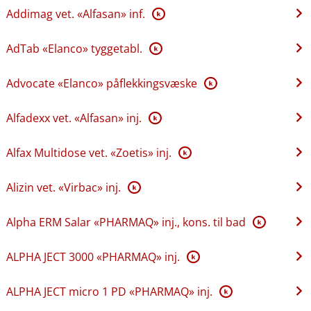
Addimag vet. «Alfasan» inf.
K
AdTab «Elanco» tyggetabl.
K
Advocate «Elanco» påflekkingsvæske
K
Alfadexx vet. «Alfasan» inj.
K
Alfax Multidose vet. «Zoetis» inj.
K
Alizin vet. «Virbac» inj.
K
Alpha ERM Salar «PHARMAQ» inj., kons. til bad
K
ALPHA JECT 3000 «PHARMAQ» inj.
K
ALPHA JECT micro 1 PD «PHARMAQ» inj.
K