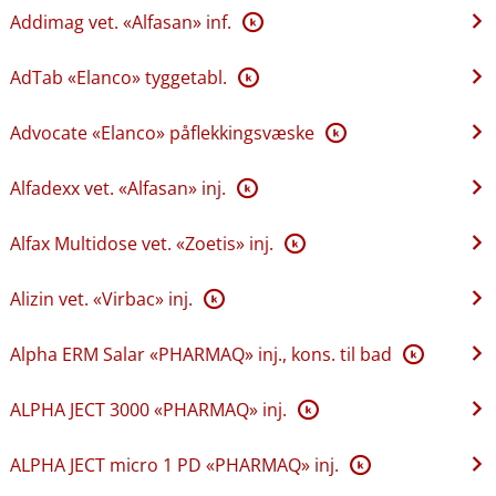
Addimag vet. «Alfasan» inf.
K
AdTab «Elanco» tyggetabl.
K
Advocate «Elanco» påflekkingsvæske
K
Alfadexx vet. «Alfasan» inj.
K
Alfax Multidose vet. «Zoetis» inj.
K
Alizin vet. «Virbac» inj.
K
Alpha ERM Salar «PHARMAQ» inj., kons. til bad
K
ALPHA JECT 3000 «PHARMAQ» inj.
K
ALPHA JECT micro 1 PD «PHARMAQ» inj.
K