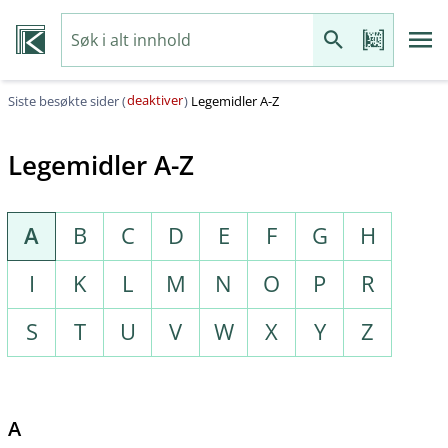
deaktiver
Siste besøkte sider (
)
Legemidler A-Z
Legemidler A-Z
A
B
C
D
E
F
G
H
I
K
L
M
N
O
P
R
S
T
U
V
W
X
Y
Z
A