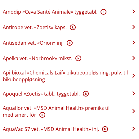
Amodip «Ceva Santé Animale» tyggetabl.
K
Antirobe vet. «Zoetis» kaps.
K
Antisedan vet. «Orion» inj.
K
Apelka vet. «Norbrook» mikst.
K
Api-bioxal «Chemicals Laif» bikubeoppløsning, pulv. til
bikubeoppløsning
Apoquel «Zoetis» tabl., tyggetabl.
K
Aquaflor vet. «MSD Animal Health» premiks til
medisinert fôr
K
AquaVac S7 vet. «MSD Animal Health» inj.
K