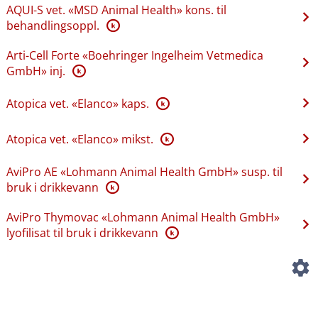
AQUI-S vet. «MSD Animal Health» kons. til
behandlingsoppl.
K
Arti-Cell Forte «Boehringer Ingelheim Vetmedica
GmbH» inj.
K
Atopica vet. «Elanco» kaps.
K
Atopica vet. «Elanco» mikst.
K
AviPro AE «Lohmann Animal Health GmbH» susp. til
bruk i drikkevann
K
AviPro Thymovac «Lohmann Animal Health GmbH»
lyofilisat til bruk i drikkevann
K