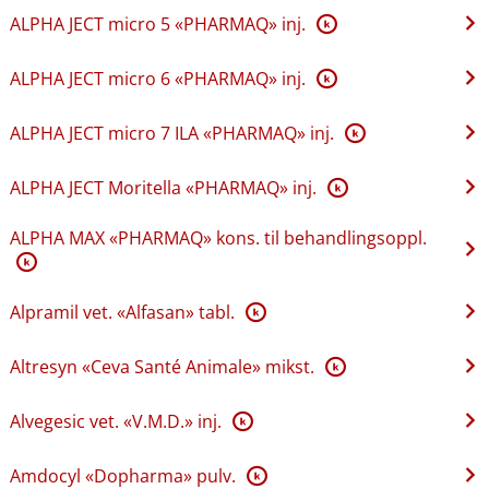
ALPHA JECT micro 5 «PHARMAQ» inj.
K
ALPHA JECT micro 6 «PHARMAQ» inj.
K
ALPHA JECT micro 7 ILA «PHARMAQ» inj.
K
ALPHA JECT Moritella «PHARMAQ» inj.
K
ALPHA MAX «PHARMAQ» kons. til behandlingsoppl.
K
Alpramil vet. «Alfasan» tabl.
K
Altresyn «Ceva Santé Animale» mikst.
K
Alvegesic vet. «V.M.D.» inj.
K
Amdocyl «Dopharma» pulv.
K