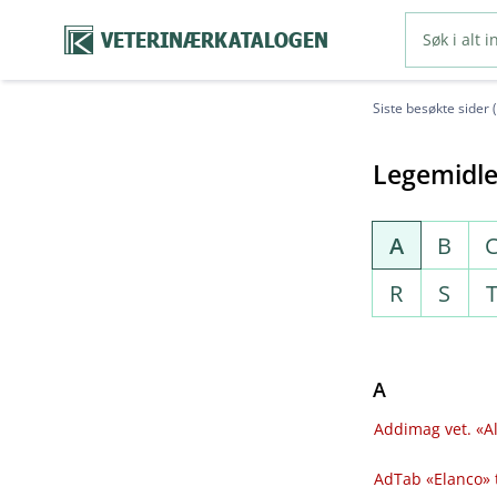
VETERINÆRKATALOGEN
Siste besøkte sider 
Legemidle
A
B
R
S
A
Addimag vet. «Al
AdTab «Elanco» 