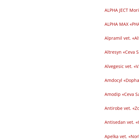
ALPHA JECT Mori
ALPHA MAX «PHA
Alpramil vet. «Al
Altresyn «Ceva 
Alvegesic vet. «V
Amdocyl «Dopha
Amodip «Ceva Sa
Antirobe vet. «Z
Antisedan vet. «
Apelka vet. «Nor