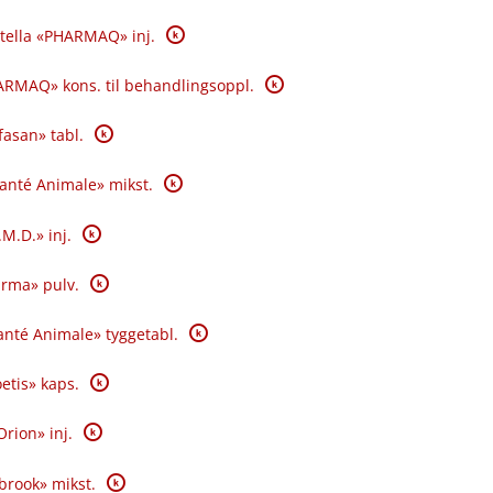
K
tella «PHARMAQ» inj.
K
RMAQ» kons. til behandlingsoppl.
K
fasan» tabl.
K
Santé Animale» mikst.
K
.M.D.» inj.
K
rma» pulv.
K
nté Animale» tyggetabl.
K
oetis» kaps.
K
Orion» inj.
K
brook» mikst.