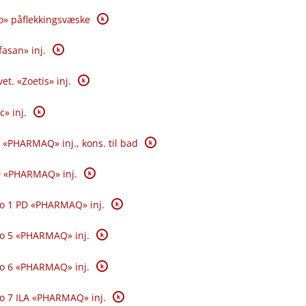
K
o» påflekkingsvæske
K
fasan» inj.
K
et. «Zoetis» inj.
K
c» inj.
K
 «PHARMAQ» inj., kons. til bad
K
0 «PHARMAQ» inj.
K
o 1 PD «PHARMAQ» inj.
K
o 5 «PHARMAQ» inj.
K
o 6 «PHARMAQ» inj.
K
o 7 ILA «PHARMAQ» inj.