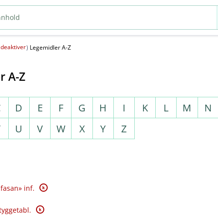
deaktiver
(
)
Legemidler A-Z
r A-Z
C
D
E
F
G
H
I
K
L
M
N
T
U
V
W
X
Y
Z
K
fasan» inf.
K
tyggetabl.