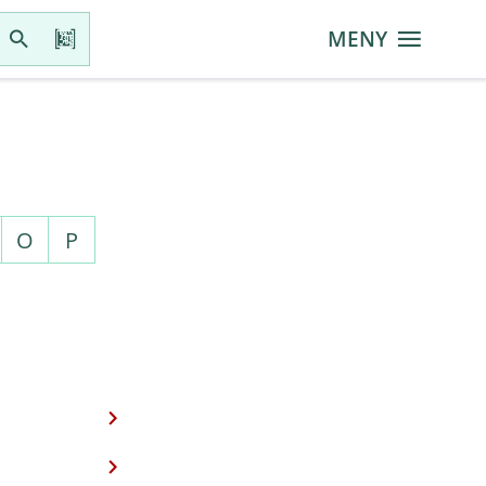
MENY
O
P