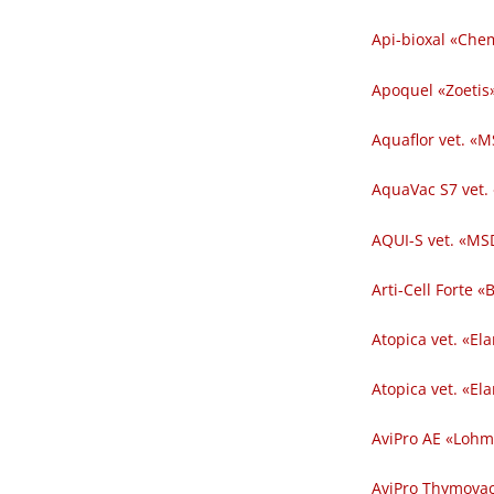
Api-bioxal «Chem
Apoquel «Zoetis»
Aquaflor vet. «M
AquaVac S7 vet.
AQUI-S vet. «MSD
Arti-Cell Forte 
Atopica vet. «El
Atopica vet. «El
AviPro AE «Lohm
AviPro Thymovac