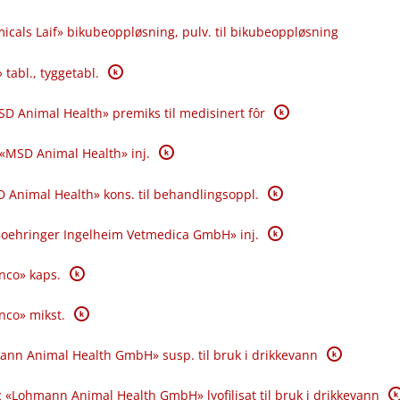
icals Laif» bikubeoppløsning, pulv. til bikubeoppløsning
K
 tabl., tyggetabl.
K
SD Animal Health» premiks til medisinert fôr
K
 «MSD Animal Health» inj.
K
 Animal Health» kons. til behandlingsoppl.
K
«Boehringer Ingelheim Vetmedica GmbH» inj.
K
anco» kaps.
K
anco» mikst.
K
ann Animal Health GmbH» susp. til bruk i drikkevann
K
 «Lohmann Animal Health GmbH» lyofilisat til bruk i drikkevann