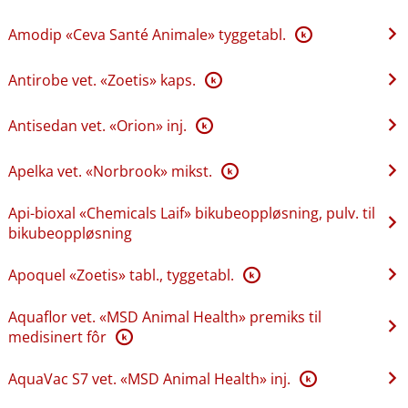
Amodip «Ceva Santé Animale» tyggetabl.
K
Antirobe vet. «Zoetis» kaps.
K
Antisedan vet. «Orion» inj.
K
Apelka vet. «Norbrook» mikst.
K
Api-bioxal «Chemicals Laif» bikubeoppløsning, pulv. til
bikubeoppløsning
Apoquel «Zoetis» tabl., tyggetabl.
K
Aquaflor vet. «MSD Animal Health» premiks til
medisinert fôr
K
AquaVac S7 vet. «MSD Animal Health» inj.
K