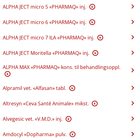
ALPHA JECT micro 5 «PHARMAQ» inj.
K
ALPHA JECT micro 6 «PHARMAQ» inj.
K
ALPHA JECT micro 7 ILA «PHARMAQ» inj.
K
ALPHA JECT Moritella «PHARMAQ» inj.
K
ALPHA MAX «PHARMAQ» kons. til behandlingsoppl.
K
Alpramil vet. «Alfasan» tabl.
K
Altresyn «Ceva Santé Animale» mikst.
K
Alvegesic vet. «V.M.D.» inj.
K
Amdocyl «Dopharma» pulv.
K