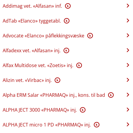
Addimag vet. «Alfasan» inf.
K
AdTab «Elanco» tyggetabl.
K
Advocate «Elanco» påflekkingsvæske
K
Alfadexx vet. «Alfasan» inj.
K
Alfax Multidose vet. «Zoetis» inj.
K
Alizin vet. «Virbac» inj.
K
Alpha ERM Salar «PHARMAQ» inj., kons. til bad
K
ALPHA JECT 3000 «PHARMAQ» inj.
K
ALPHA JECT micro 1 PD «PHARMAQ» inj.
K