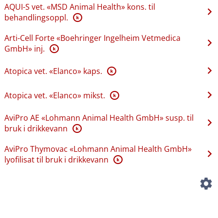
AQUI-S vet. «MSD Animal Health» kons. til
behandlingsoppl.
K
Arti-Cell Forte «Boehringer Ingelheim Vetmedica
GmbH» inj.
K
Atopica vet. «Elanco» kaps.
K
Atopica vet. «Elanco» mikst.
K
AviPro AE «Lohmann Animal Health GmbH» susp. til
bruk i drikkevann
K
AviPro Thymovac «Lohmann Animal Health GmbH»
lyofilisat til bruk i drikkevann
K