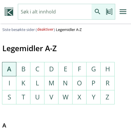
deaktiver
Siste besøkte sider (
)
Legemidler A-Z
Legemidler A-Z
A
B
C
D
E
F
G
H
I
K
L
M
N
O
P
R
S
T
U
V
W
X
Y
Z
A